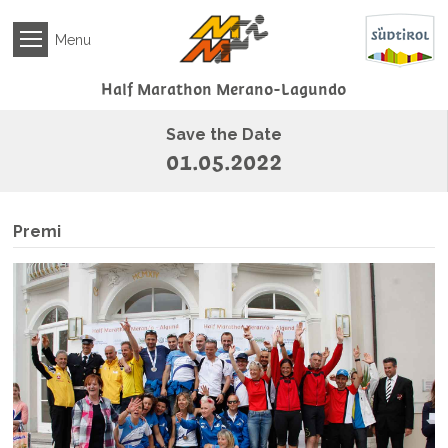
NEWS
Menu
EVENTO
Iscrizione
Half Marathon
Merano-Lagundo
Regolamento
Save the Date
Disposizione
01.05.2022
Covid-
19
Verifica
Premi
iscrizione
Percorso
Premi
MEDIA
RISULTATI
ALBERGHI
E
RISTORANTI