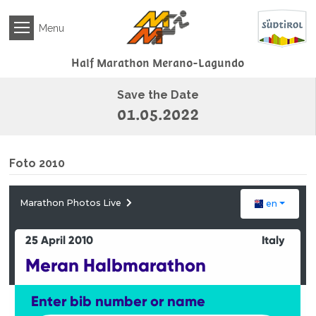
NEWS
Menu
EVENTO
MEDIA
Half Marathon
Merano-Lagundo
Foto
Save the Date
2019
01.05.2022
Foto
2018
Archivio
Foto 2010
Foto
RISULTATI
ALBERGHI
E
RISTORANTI