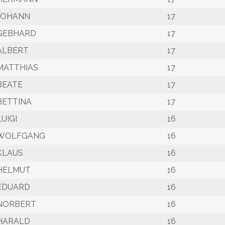
JOHANN
17
GEBHARD
17
ALBERT
17
MATTHIAS
17
BEATE
17
BETTINA
17
LUIGI
16
WOLFGANG
16
KLAUS
16
HELMUT
16
EDUARD
16
NORBERT
16
HARALD
16