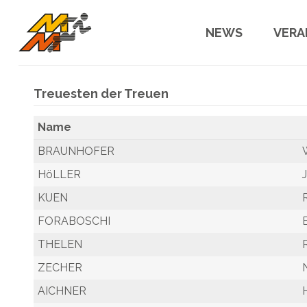
Save the Date
01.05.2022
NEWS
VERA
Anme
Half Marathon
Treuesten der Treuen
Teiln
Meran-Algund
Name
COVID
BRAUNHOFER
Anmel
HöLLER
Strec
KUEN
Preis
FORABOSCHI
THELEN
ZECHER
AICHNER