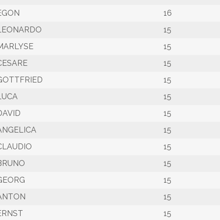
EGON
16
LEONARDO
15
MARLYSE
15
CESARE
15
GOTTFRIED
15
LUCA
15
DAVID
15
ANGELICA
15
CLAUDIO
15
BRUNO
15
GEORG
15
ANTON
15
ERNST
15