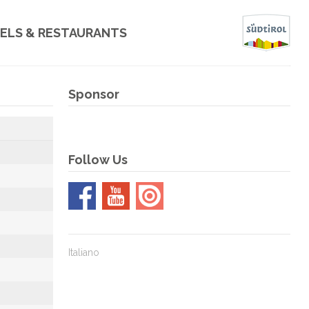
00
00
00
00
ELS & RESTAURANTS
Tage
Stunden
Minuten
Sekunden
ls
Sponsor
aurants
Follow Us
Italiano