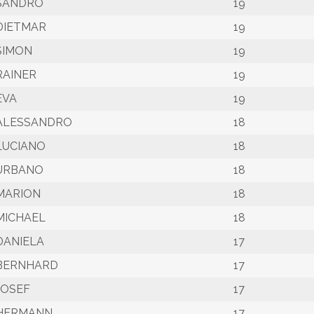
SANDRO
19
DIETMAR
19
SIMON
19
RAINER
19
EVA
19
ALESSANDRO
18
LUCIANO
18
URBANO
18
MARION
18
MICHAEL
18
DANIELA
17
BERNHARD
17
JOSEF
17
HERMANN
17