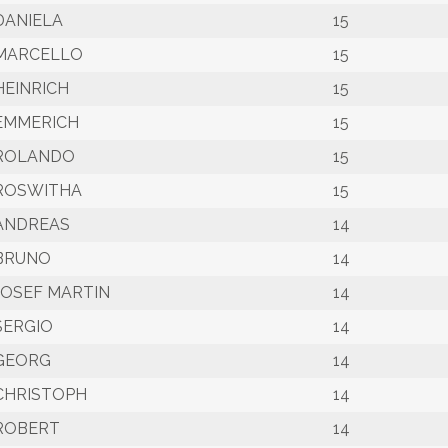
DANIELA
15
MARCELLO
15
HEINRICH
15
EMMERICH
15
ROLANDO
15
ROSWITHA
15
ANDREAS
14
BRUNO
14
JOSEF MARTIN
14
SERGIO
14
GEORG
14
CHRISTOPH
14
ROBERT
14