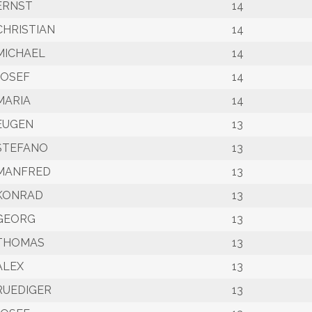
ERNST
14
CHRISTIAN
14
MICHAEL
14
JOSEF
14
MARIA
14
EUGEN
13
STEFANO
13
MANFRED
13
KONRAD
13
GEORG
13
THOMAS
13
ALEX
13
RUEDIGER
13