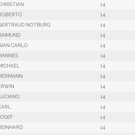
CHRISTIAN
14
ROBERTO
14
GERTRAUD NOTBURG
14
RAIMUND
14
GIAN CARLO
14
HANNES
14
MICHAEL
14
HERMANN
14
ERWIN
14
LUCIANO
14
KARL
14
JOSEF
14
REINHARD
14