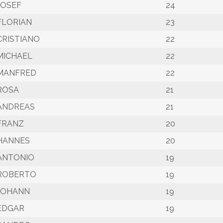
JOSEF
24
FLORIAN
23
CRISTIANO
22
MICHAEL
22
MANFRED
22
ROSA
21
ANDREAS
21
FRANZ
20
HANNES
20
ANTONIO
19
ROBERTO
19
JOHANN
19
EDGAR
19