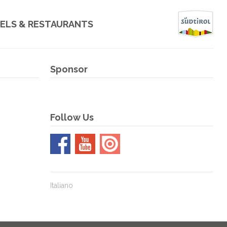
00
00
00
00
ELS & RESTAURANTS
Tage
Stunden
Minuten
Sekunden
ls
Sponsor
aurants
Follow Us
Italiano