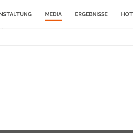
Uhrzeit
09:30
NSTALTUNG
MEDIA
ERGEBNISSE
HOT
ldung
Fotos 2019
Ergebnisse
Hote
ahmebedingungen
Fotos 2018
Statistiken
Rest
 19 Bestimmungen
Fotos Archiv
Treuesten der Treuen
dung überprüfen
Deine Teilnahmen
kenplan
e & Prämien