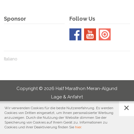
&
RESTAURANTS
Sponsor
Follow Us
Italiano
Copyright ©
2026
Half Marathon Meran-Algund
Lage & Anfahrt
Datenschutz
Wir verwenden Cookies für die beste Nutzererfahrung. Es werden
Cookies
Cookies von Dritten eingesetzt, um Ihnen personalisierte Werbung
Impressum & Kontakt
anzuzeigen. Durch die Nutzung der Website stimmen Sie der
Speicherung von Cookies auf Ihrem Gerät zu. Informationen zu
Cookies und ihrer Deaktivierung finden Sie
hier
.