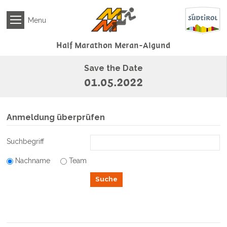
NEWS
Menu
VERANSTALTUNG
Anmeldung
Half Marathon
Meran-Algund
Teilnahmebedingungen
Save the Date
COVID
01.05.2022
19
Bestimmungen
Anmeldung
Anmeldung überprüfen
überprüfen
Streckenplan
Suchbegriff
Preise
Nachname
Team
&
Prämien
Suche
MEDIA
ERGEBNISSE
HOTELS