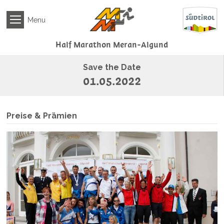
NEWS
Menu
VERANSTALTUNG
Anmeldung
Half Marathon
Meran-Algund
Teilnahmebedingungen
Save the Date
COVID
01.05.2022
19
Bestimmungen
Anmeldung
Preise & Prämien
überprüfen
Streckenplan
Preise
&
Prämien
MEDIA
ERGEBNISSE
HOTELS